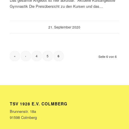
Das gesamte Angebot ist hier abrufbar: Aktuelle Kursangebote
Gymnastik Die Preisübersicht zu den Kursen und das…
21. September 2020
«
‹
4
5
6
Seite 6 von 6
TSV 1928 E.V. COLMBERG
Brunnenstr. 18a
91598 Colmberg