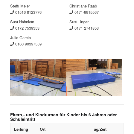
Steffi Meier
Christiane Raab
01516 8123776
0171-9915567
Susi Hähnlein
Susi Unger
0172 7539353
0171 2741853
Julia Garcia
0160 90397559
Eltern,- und Kindturnen für Kinder bis 6 Jahren oder
Schuleintritt
Leitung
Ort
Tag/Zeit